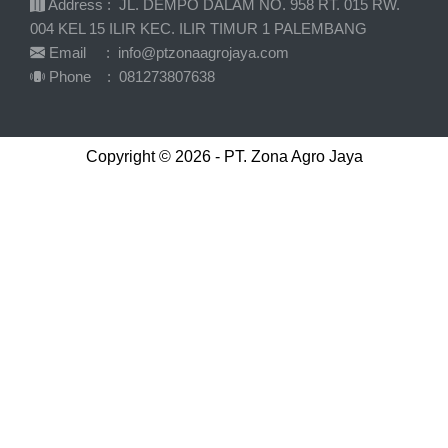
Address : JL. DEMPO DALAM NO. 958 RT. 015 RW.
004 KEL 15 ILIR KEC. ILIR TIMUR 1 PALEMBANG
Email : info@ptzonaagrojaya.com
Phone : 081273807638
Copyright © 2026 - PT. Zona Agro Jaya